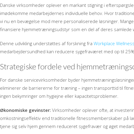
Danske virksomheder oplever en markant stigning i efterspørgsle
imødekomme medarbejdernes individuelle behov. Hvor traditione
vi nu en bevægelse mod mere personaliserede løsninger. Mange v
finansiere hjemmetræningsudstyr som en del af deres samlede w
Denne udvikling understøttes af forskning fra
Workplace Wellness-
medarbejdersundhed kan reducere sygefraværet med op til 25% o
Strategiske fordele ved hjemmetrænings
For danske servicevirksomheder byder hjemmetræningsløsninger 
eliminerer de barriererne for træning – ingen transporttid til fitne
ingen bekymringer om hygiejne eller kapacitetsproblemer.
Økonomiske gevinster:
Virksomheder oplever ofte, at investe
omkostningseffektiv end traditionelle fitnessmemberskaber på lang
tjene sig selv hjem gennem reduceret sygefravær og øget medarbe