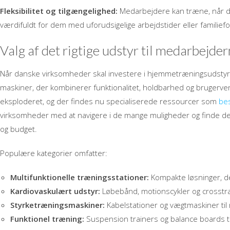
Fleksibilitet og tilgængelighed:
Medarbejdere kan træne, når det
værdifuldt for dem med uforudsigelige arbejdstider eller familiefor
Valg af det rigtige udstyr til medarbejde
Når danske virksomheder skal investere i hjemmetræningsudstyr t
maskiner, der kombinerer funktionalitet, holdbarhed og brugerv
eksploderet, og der findes nu specialiserede ressourcer som
be
virksomheder med at navigere i de mange muligheder og finde de
og budget.
Populære kategorier omfatter:
Multifunktionelle træningsstationer:
Kompakte løsninger, der
Kardiovaskulært udstyr:
Løbebånd, motionscykler og crosstrai
Styrketræningsmaskiner:
Kabelstationer og vægtmaskiner ti
Funktionel træning:
Suspension trainers og balance boards til