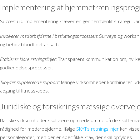
Implementering af hjemmetræningspro
Succesfuld implementering kræver en gennemtænkt strategi. Dan
Involverer medarbejderne i beslutningsprocessen:
Surveys og worksho
og behov blandt det ansatte.
Etablerer klare retningslinjer:
Transparent kommunikation om, hvilke
godkendelsesprocesser.
Tilbyder supplerende support:
Mange virksomheder kombinerer udsty
adgang til fitness-apps.
Juridiske og forsikringsmæssige overveje
Danske virksomheder skal være opmærksomme på de skattemæssige
rådighed for medarbejderne. Ifølge
SKAT’s retningslinjer
kan visse
personalegoder, men der er specifikke krav, der skal opfyldes.