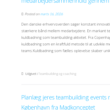
medarbejdersammenhold gennem e
Posted on
marts 16, 2026
Den danske erhvervsverden søger konstant innovat
stærkere bånd mellem medarbejdere. En markant ten
kuldbadning som teambuilding-aktivitet. Fra Copenh
kuldbadning som en kraftfuld metode til at udvikle men
teams.Kuldbadning som fælles oplevelse skaber unikk
Udgivet i
Teambuilding og coaching
Planlæg jeres teambuilding events m
København fra Madkonceptet