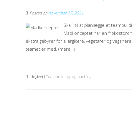
Posted on
november 17, 2021
Skal I til at planlægge et teambuil
Madkonceptet har en frokostordnin
ekstra gebyrer for allergikere, vegetarer og veganere
teamet er med. (mere…)
Udgivet i
Teambuilding og coaching