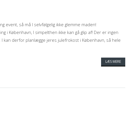
ding event, så må I selvfølgelig ikke glemme maden!
g i København, I simpelthen ikke kan gå glip af! Der er ingen
. I kan derfor planlægge jeres julefrokost i København, så hele
LÆS MERE