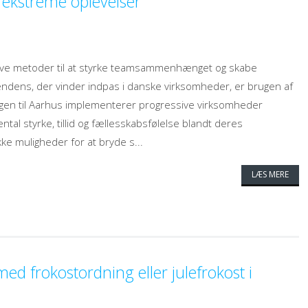
kstreme oplevelser
ive metoder til at styrke teamsammenhænget og skabe
dens, der vinder indpas i danske virksomheder, er brugen af
agen til Aarhus implementerer progressive virksomheder
tal styrke, tillid og fællesskabsfølelse blandt deres
e muligheder for at bryde s...
LÆS MERE
ed frokostordning eller julefrokost i