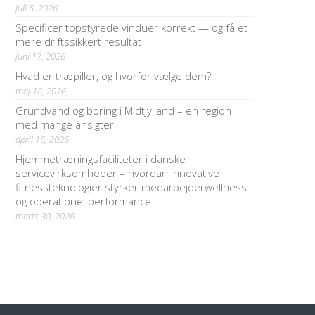
juli 5, 2026
Specificer topstyrede vinduer korrekt — og få et
mere driftssikkert resultat
juni 17, 2026
Hvad er træpiller, og hvorfor vælge dem?
maj 18, 2026
Grundvand og boring i Midtjylland – en region
med mange ansigter
april 16, 2026
Hjemmetræningsfaciliteter i danske
servicevirksomheder – hvordan innovative
fitnessteknologier styrker medarbejderwellness
og operationel performance
marts 30, 2026