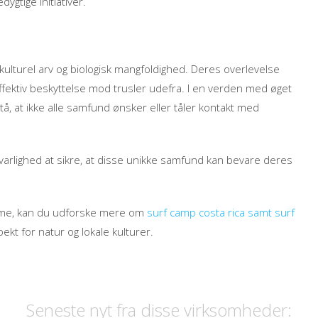
dygtige initiativer.
lturel arv og biologisk mangfoldighed. Deres overlevelse
ffektiv beskyttelse mod trusler udefra. I en verden med øget
stå, at ikke alle samfund ønsker eller tåler kontakt med
arlighed at sikre, at disse unikke samfund kan bevare deres
risme, kan du udforske mere om
surf camp costa rica samt surf
kt for natur og lokale kulturer.
Seneste nyt fra disse virksomheder: