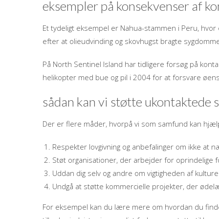
eksempler på konsekvenser af ko
Et tydeligt eksempel er Nahua-stammen i Peru, hvor o
efter at olieudvinding og skovhugst bragte sygdomme
På North Sentinel Island har tidligere forsøg på konta
helikopter med bue og pil i 2004 for at forsvare øens
sådan kan vi støtte ukontaktede
Der er flere måder, hvorpå vi som samfund kan hjælp
Respekter lovgivning og anbefalinger om ikke at
Støt organisationer, der arbejder for oprindelige f
Uddan dig selv og andre om vigtigheden af kulture
Undgå at støtte kommercielle projekter, der ødel
For eksempel kan du lære mere om hvordan du finder