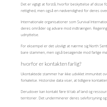
Det er vigtigt at forstå, hvorfor beskyttelse af disse f
rettighed, men også en nødvendighed for deres overle
Internationale organisationer som Survival Internati
deres områder og advare mod indtrængen. Regeringer h
udnyttelse.
For eksempel er det ulovligt at nærme sig North Sent
bare stammen, men også besøgende mod farlige mø
hvorfor er kontakten farlig?
Ukontaktede stammer har ikke udviklet immunitet ov
forkølelse. Historiske data viser, at tidligere kontak
Derudover kan kontakt føre til tab af land og ressou
territorier. Det underminerer deres selvforsyning og k