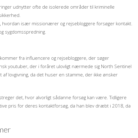
inger udnytter ofte de isolerede områder til kriminelle
 sikkerhed.
er, hvordan især missionærer og rejsebloggere forsøger kontakt.
se og sygdomsspredning.
kommer fra influencere og rejsebloggere, der søger
sk youtuber, der i foråret ulovligt nærmede sig North Sentinel
t af lovgivning, da det huser en stamme, der ikke ønsker
reger det, hvor alvorligt sådanne forsøg kan være. Tidligere
ive pris for deres kontaktforsøg, da han blev dræbt i 2018, da
mmer