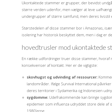
Ukontaktede stammer er grupper, der bevidst undgår
større verden udenfor, men vælger at leve uafhængi
undergrupper af større samfund, men deres livsstil e
Størstedelen af disse stammer bor i Amazonas, især 
isolering har historisk beskyttet dem, men i dag er de
hovedtrusler mod ukontaktede 
En række udfordringer truer disse stammer, hvoraf
konsekvenser af kontakt. Her er de vigtigste:
skovhugst og udvinding af ressourcer:
Kommerci
landområder. Ifølge Survival International påvirk
deres territorier i Sydamerika og Indonesien udnytt
sygdomme:
Udefrakommende kan bringe sygdomm
epidemier som influenza udryddet store dele af 
1980’erne.