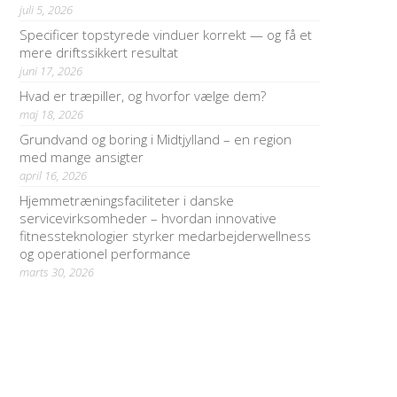
juli 5, 2026
Specificer topstyrede vinduer korrekt — og få et
mere driftssikkert resultat
juni 17, 2026
Hvad er træpiller, og hvorfor vælge dem?
maj 18, 2026
Grundvand og boring i Midtjylland – en region
med mange ansigter
april 16, 2026
Hjemmetræningsfaciliteter i danske
servicevirksomheder – hvordan innovative
fitnessteknologier styrker medarbejderwellness
og operationel performance
marts 30, 2026