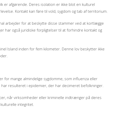
olk er afgørende. Deres isolation er ikke blot en kulturel
velse. Kontakt kan føre til vold, sygdom og tab af territorium.
onal arbejder for at beskytte disse stammer ved at kortlægge
ar også juridiske forpligtelser til at forhindre kontakt og
inel Island inden for fem kilometer. Denne lov beskytter ikke
der.
er for mange almindelige sygdomme, som influenza eller
ter har resulteret i epidemier, der har decimeret befolkninger.
rcer, når virksomheder eller kriminelle indtrænger på deres
ulturelle integritet.