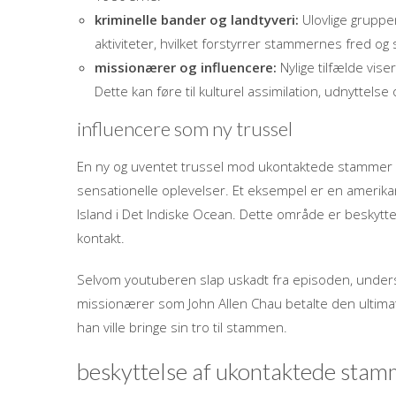
kriminelle bander og landtyveri:
Ulovlige grupper
aktiviteter, hvilket forstyrrer stammernes fred og
missionærer og influencere:
Nylige tilfælde vis
Dette kan føre til kulturel assimilation, udnyttel
influencere som ny trussel
En ny og uventet trussel mod ukontaktede stammer 
sensationelle oplevelser. Et eksempel er en amerikan
Island i Det Indiske Ocean. Dette område er beskytte
kontakt.
Selvom youtuberen slap uskadt fra episoden, underst
missionærer som John Allen Chau betalte den ultimat
han ville bringe sin tro til stammen.
beskyttelse af ukontaktede sta