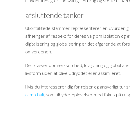
tilbyder indsigter i ansvarligt forbrug og støtte til bære
afsluttende tanker
Ukontaktede stammer repræsenterer en uvurderlig ku
afhænger af respekt for deres valg om isolation og e
digitalisering og globalisering er det afgørende at for
omverdenen.
Det kræver opmærksomhed, lovgivning og global ansv
livsform uden at blive udryddet eller assimileret.
Hvis du interesserer dig for rejser og ansvarligt tu
camp bali
, som tilbyder oplevelser med fokus på respe