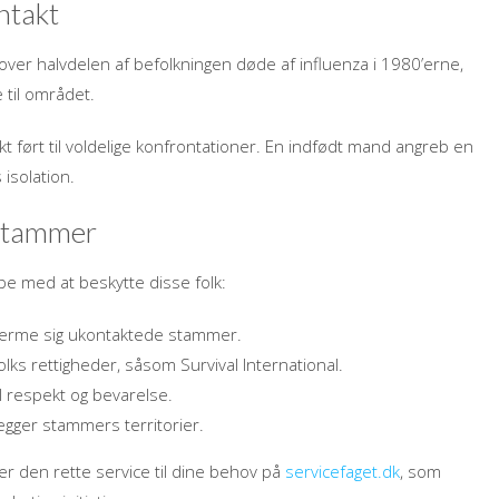
ntakt
ver halvdelen af befolkningen døde af influenza i 1980’erne,
 til området.
kt ført til voldelige konfrontationer. En indfødt mand angreb en
 isolation.
 stammer
e med at beskytte disse folk:
 nærme sig ukontaktede stammer.
olks rettigheder, såsom Survival International.
l respekt og bevarelse.
ægger stammers territorier.
 den rette service til dine behov på
servicefaget.dk
, som