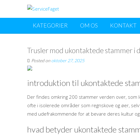
KATEGORIER
OM OS
KONTAKT
Trusler mod ukontaktede stammer i 
Posted on
oktober 27, 2025
introduktion til ukontaktede st
Der findes omkring 200 stammer verden over, som le
ofte i isolerede områder som regnskove og øer, selvf
med udefrakommende for at bevare deres kultur og livs
hvad betyder ukontaktede stam