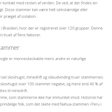
 kontakt med resten af verden. De ved, at der findes en
gt. Disse stammer kan være helt selvstændige eller
r præget af isolation.
i Brasilien, hvor der er registreret over 120 grupper. Denne
n truet af flere faktorer.
stammer
 nogle er menneskeskabte mens andre er naturlige
el skovhugst, minedrift og olieudvinding truer stammernes
er skovhugst over 100 stammer negativt, og mere end 40 % af
es til minedrift.
e, som stammerne ikke har immunitet imod. Historisk har
oprindelige folk, som det skete med Nahua-stammen i Peru i