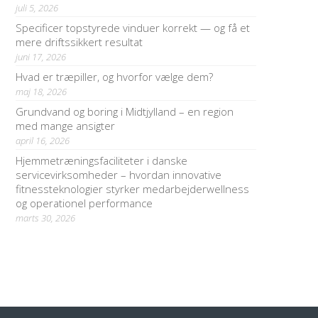
juli 5, 2026
Specificer topstyrede vinduer korrekt — og få et
mere driftssikkert resultat
juni 17, 2026
Hvad er træpiller, og hvorfor vælge dem?
maj 18, 2026
Grundvand og boring i Midtjylland – en region
med mange ansigter
april 16, 2026
Hjemmetræningsfaciliteter i danske
servicevirksomheder – hvordan innovative
fitnessteknologier styrker medarbejderwellness
og operationel performance
marts 30, 2026