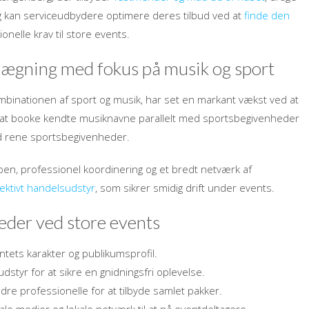
dig kan serviceudbydere optimere deres tilbud ved at
finde den
nelle krav til store events.
nlægning med fokus på musik og sport
ombinationen af sport og musik, har set en markant vækst ved at
d at booke kendte musiknavne parallelt med sportsbegivenheder
d rene sportsbegivenheder.
en, professionel koordinering og et bredt netværk af
ektivt handelsudstyr
, som sikrer smidig drift under events.
heder ved store events
entets karakter og publikumsprofil.
udstyr for at sikre en gnidningsfri oplevelse.
e professionelle for at tilbyde samlet pakker.