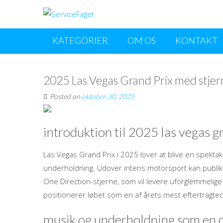
KATEGORIER
OM OS
KONTAKT
2025 Las Vegas Grand Prix med stje
Posted on
oktober 30, 2025
introduktion til 2025 las vegas g
Las Vegas Grand Prix i 2025 lover at blive en spekt
underholdning. Udover intens motorsport kan publikum
One Direction-stjerne, som vil levere uforglemmelig
positionerer løbet som en af årets mest eftertragte
musik og underholdning som en d