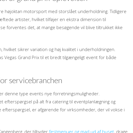
nere højoktan motorsport med storslået underholdning. Tidligere
ede artister, hvilket tilføjer en ekstra dimension til
 forventes det, at mange besøgende vil blive tiltrukket ikke
hvilket sikrer variation og høj kvalitet i underholdningen.
Vegas Grand Prix til et bredt tilgængeligt event for både
for servicebranchen
ner denne type events nye forretningsmuligheder.
efterspørgsel på alt fra catering til eventplanlægning og
efterspørgsel, er afgørende for virksomheder, der vil vokse i
angenberg, der tilbyder
festmenuer og mad ud af huset
, drage