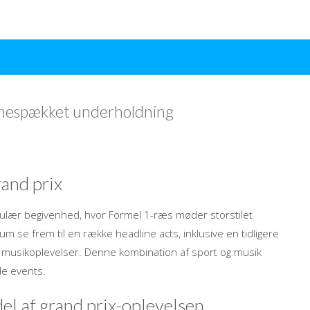
rnespækket underholdning
rand prix
akulær begivenhed, hvor Formel 1-ræs møder storstilet
 se frem til en række headline acts, inklusive en tidligere
e musikoplevelser. Denne kombination af sport og musik
de events.
el af grand prix-oplevelsen