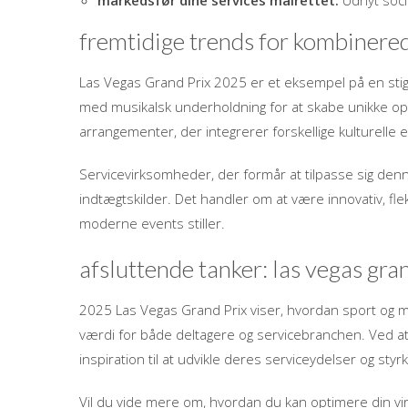
markedsfør dine services målrettet:
Udnyt socia
fremtidige trends for kombinere
Las Vegas Grand Prix 2025 er et eksempel på en st
med musikalsk underholdning for at skabe unikke opl
arrangementer, der integrerer forskellige kulturelle 
Servicevirksomheder, der formår at tilpasse sig de
indtægtskilder. Det handler om at være innovativ, fl
moderne events stiller.
afsluttende tanker: las vegas gra
2025 Las Vegas Grand Prix viser, hvordan sport og m
værdi for både deltagere og servicebranchen. Ved 
inspiration til at udvikle deres serviceydelser og st
Vil du vide mere om, hvordan du kan optimere din vi