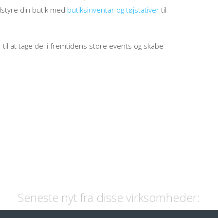
styre din butik med
butiksinventar og tøjstativer
til
 til at tage del i fremtidens store events og skabe
Seneste nyt fra disse virksomheder: