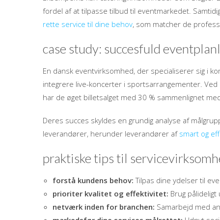
fordel af at tilpasse tilbud til eventmarkedet. Samti
rette service til dine behov
, som matcher de professio
case study: succesfuld eventpla
En dansk eventvirksomhed, der specialiserer sig i k
integrere live-koncerter i sportsarrangementer. Ve
har de øget billetsalget med 30 % sammenlignet me
Deres succes skyldes en grundig analyse af målgrupp
leverandører, herunder leverandører af
smart og eff
praktiske tips til servicevirksom
forstå kundens behov:
Tilpas dine ydelser til ev
prioriter kvalitet og effektivitet:
Brug pålideligt 
netværk inden for branchen:
Samarbejd med andr