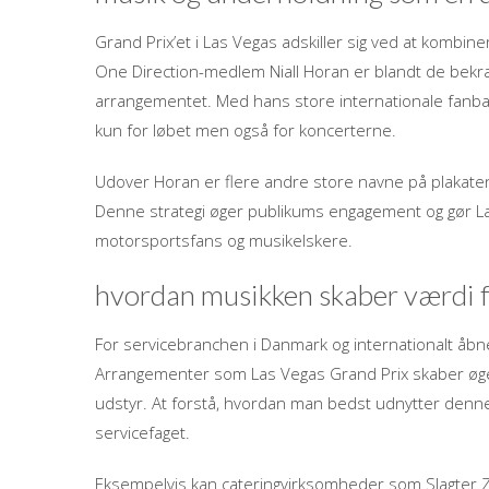
Grand Prix’et i Las Vegas adskiller sig ved at kombi
One Direction-medlem Niall Horan er blandt de bekræft
arrangementet. Med hans store internationale fanbase
kun for løbet men også for koncerterne.
Udover Horan er flere andre store navne på plakaten, 
Denne strategi øger publikums engagement og gør Las 
motorsportsfans og musikelskere.
hvordan musikken skaber værdi 
For servicebranchen i Danmark og internationalt åb
Arrangementer som Las Vegas Grand Prix skaber øget 
udstyr. At forstå, hvordan man bedst udnytter denne 
servicefaget.
Eksempelvis kan cateringvirksomheder som Slagter Z