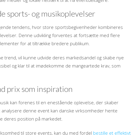
le medier og lokale netværk til at nå eventdeltagere.
de sports- og musikoplevelser
igende tendens, hvor store sportsbegivenheder kombineres
evelser. Denne udvikling forventes at fortsætte med flere
elementer for at tiltrække bredere publikum.
nne trend, vil kunne udvide deres markedsandel og skabe nye
eksibel og klar til at imødekomme de mangeartede krav, som
nd prix som inspiration
usik kan forenes til en enestående oplevelse, der skaber
at analysere denne event kan danske virksomheder hente
yrke deres position på markedet.
rksomhed til store events, kan du med fordel
bestille et effektivt