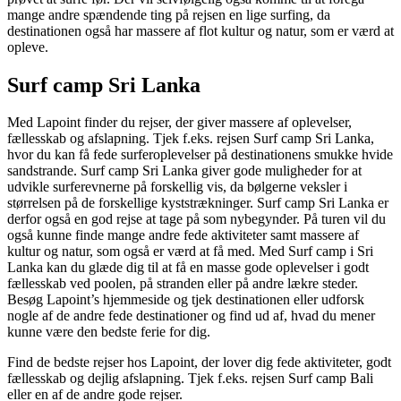
mange andre spændende ting på rejsen en lige surfing, da
destinationen også har massere af flot kultur og natur, som er værd at
opleve.
Surf camp Sri Lanka
Med Lapoint finder du rejser, der giver massere af oplevelser,
fællesskab og afslapning. Tjek f.eks. rejsen Surf camp Sri Lanka,
hvor du kan få fede surferoplevelser på destinationens smukke hvide
sandstrande. Surf camp Sri Lanka giver gode muligheder for at
udvikle surferevnerne på forskellig vis, da bølgerne veksler i
størrelsen på de forskellige kyststrækninger. Surf camp Sri Lanka er
derfor også en god rejse at tage på som nybegynder. På turen vil du
også kunne finde mange andre fede aktiviteter samt massere af
kultur og natur, som også er værd at få med. Med Surf camp i Sri
Lanka kan du glæde dig til at få en masse gode oplevelser i godt
fællesskab ved poolen, på stranden eller på andre lækre steder.
Besøg Lapoint’s hjemmeside og tjek destinationen eller udforsk
nogle af de andre fede destinationer og find ud af, hvad du mener
kunne være den bedste ferie for dig.
Find de bedste rejser hos Lapoint, der lover dig fede aktiviteter, godt
fællesskab og dejlig afslapning. Tjek f.eks. rejsen Surf camp Bali
eller en af de andre gode rejser.