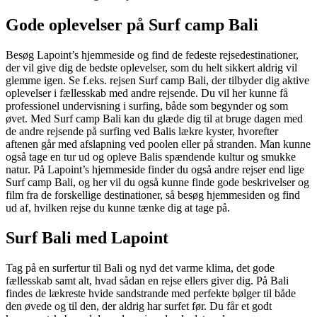
Gode oplevelser på Surf camp Bali
Besøg Lapoint’s hjemmeside og find de fedeste rejsedestinationer,
der vil give dig de bedste oplevelser, som du helt sikkert aldrig vil
glemme igen. Se f.eks. rejsen Surf camp Bali, der tilbyder dig aktive
oplevelser i fællesskab med andre rejsende. Du vil her kunne få
professionel undervisning i surfing, både som begynder og som
øvet. Med Surf camp Bali kan du glæde dig til at bruge dagen med
de andre rejsende på surfing ved Balis lækre kyster, hvorefter
aftenen går med afslapning ved poolen eller på stranden. Man kunne
også tage en tur ud og opleve Balis spændende kultur og smukke
natur. På Lapoint’s hjemmeside finder du også andre rejser end lige
Surf camp Bali, og her vil du også kunne finde gode beskrivelser og
film fra de forskellige destinationer, så besøg hjemmesiden og find
ud af, hvilken rejse du kunne tænke dig at tage på.
Surf Bali med Lapoint
Tag på en surfertur til Bali og nyd det varme klima, det gode
fællesskab samt alt, hvad sådan en rejse ellers giver dig. På Bali
findes de lækreste hvide sandstrande med perfekte bølger til både
den øvede og til den, der aldrig har surfet før. Du får et godt