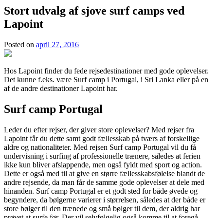
Stort udvalg af sjove surf camps ved
Lapoint
Posted on
april 27, 2016
Hos Lapoint finder du fede rejsedestinationer med gode oplevelser.
Det kunne f.eks. være Surf camp i Portugal, i Sri Lanka eller på en
af de andre destinationer Lapoint har.
Surf camp Portugal
Leder du efter rejser, der giver store oplevelser? Med rejser fra
Lapoint får du dette samt godt fællesskab på tværs af forskellige
aldre og nationaliteter. Med rejsen Surf camp Portugal vil du få
undervisning i surfing af professionelle trænere, således at ferien
ikke kun bliver afslappende, men også fyldt med sport og action.
Dette er også med til at give en større fællesskabsfølelse blandt de
andre rejsende, da man får de samme gode oplevelser at dele med
hinanden. Surf camp Portugal er et godt sted for både øvede og
begyndere, da bølgerne varierer i størrelsen, således at der både er
store bølger til den trænede og små bølger til dem, der aldrig har
prøvet at surfe før. Der vil selvfølgelig også komme til at foregå