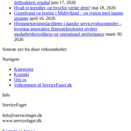
driftssikkert resultat
juni 17, 2026
Hvad er træpiller, og hvorfor vælge dem?
maj 18, 2026
Grundvand og boring i Midtjylland – en region med mange
ansigter
april 16, 2026
Hjemmetræningsfaciliteter i danske servicevirksomheder –
hvordan innovative fitnessteknologier styrker
medarbejderwellness og operationel performance
marts 30,
2026
Seneste nyt fra disse virksomheder:
Navigere
Kategorier
Kontakt
Om os
Velkommen til ServiceFaget.dk
Info
ServiceFaget
Info@servicefaget.dk
www.servicefaget.dk