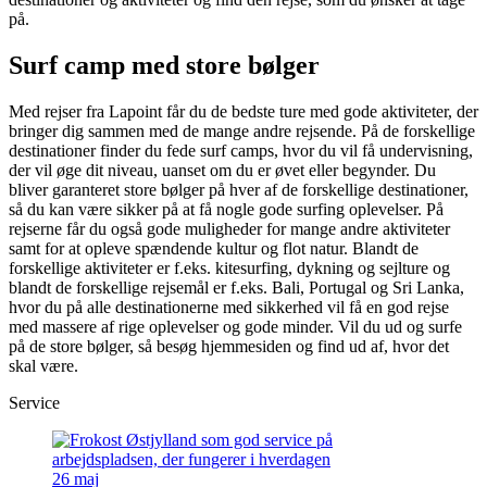
på.
Surf camp med store bølger
Med rejser fra Lapoint får du de bedste ture med gode aktiviteter, der
bringer dig sammen med de mange andre rejsende. På de forskellige
destinationer finder du fede surf camps, hvor du vil få undervisning,
der vil øge dit niveau, uanset om du er øvet eller begynder. Du
bliver garanteret store bølger på hver af de forskellige destinationer,
så du kan være sikker på at få nogle gode surfing oplevelser. På
rejserne får du også gode muligheder for mange andre aktiviteter
samt for at opleve spændende kultur og flot natur. Blandt de
forskellige aktiviteter er f.eks. kitesurfing, dykning og sejlture og
blandt de forskellige rejsemål er f.eks. Bali, Portugal og Sri Lanka,
hvor du på alle destinationerne med sikkerhed vil få en god rejse
med massere af rige oplevelser og gode minder. Vil du ud og surfe
på de store bølger, så besøg hjemmesiden og find ud af, hvor det
skal være.
Service
26
maj