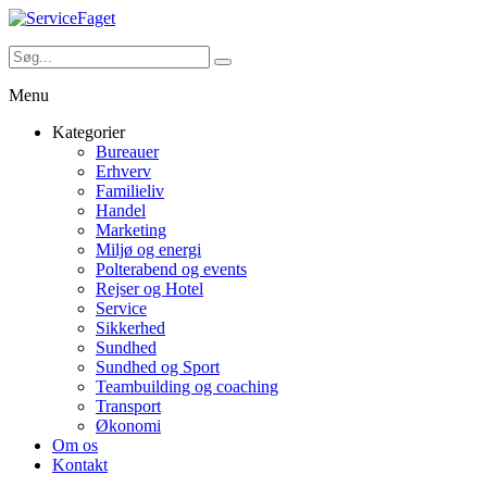
Menu
Kategorier
Bureauer
Erhverv
Familieliv
Handel
Marketing
Miljø og energi
Polterabend og events
Rejser og Hotel
Service
Sikkerhed
Sundhed
Sundhed og Sport
Teambuilding og coaching
Transport
Økonomi
Om os
Kontakt