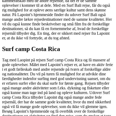
kammeratskab med de andre rejsende, da det er de samme
oplevelser i kommer til at dele. Med en Surf Bali rejse, får du også
rig mulighed for at opleve øens særlige kultur samt dens skønne
natur. På Lapoint’s hjemmeside finder du udover Surf Bali også
mange andre lækre rejsedestinationer med de samme kvaliteter. Her
vil du også kunne finde beskrivelser og små film fra de forskellige
destinationer, så du kan få en fornemmelse af, hvad de forskellige
rejsemål tilbyder dig. En ting, der er sikkert med rejser fra Lapoint
er, at du ikke vil fortryde, at du tog afsted.
Surf camp Costa Rica
Tag med Laopint på rejsen Surf camp Costa Rica og få massere af
gode oplevelser. Målet med Lapoint’s rejser er, at have en aktiv ferie
i et godt fælleskab med andre rejsende på tværs af forskellige aldre
og nationaliteter. Du vil på turen få mulighed for at udvikle dine
færdigheder indenfor surfing med god undervisning uanset, om du
er erfaren surfer eller du skal surfe for første gang. Rejsen tilbyder
også mange andre aktiviteter som f.eks. dykning og fisketure eller
også kunne man tage ind på land og opleve kulturen. Udover Surf
camp Costa Rica tilbyder Lapoint dig også mange andre fede
rejsemål, der har de samme gode kvaliteter, hvor du med sikkerhed
også vil få mange gode oplevelser, som du ikke vil glemme igen.
Besøg Lapoint’s hjemmeside og få overblik over de forskellige
destinationer og aktiviteter og find den rejse, som du ønsker at tage