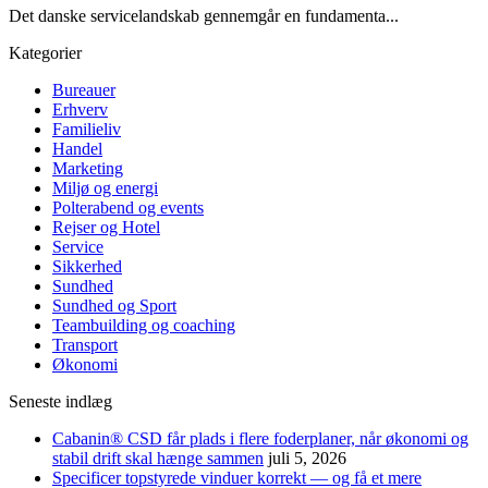
Det danske servicelandskab gennemgår en fundamenta...
Kategorier
Bureauer
Erhverv
Familieliv
Handel
Marketing
Miljø og energi
Polterabend og events
Rejser og Hotel
Service
Sikkerhed
Sundhed
Sundhed og Sport
Teambuilding og coaching
Transport
Økonomi
Seneste indlæg
Cabanin® CSD får plads i flere foderplaner, når økonomi og
stabil drift skal hænge sammen
juli 5, 2026
Specificer topstyrede vinduer korrekt — og få et mere