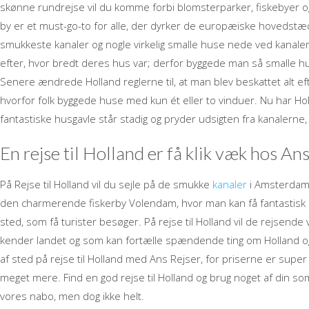
skønne rundrejse vil du komme forbi blomsterparker, fiskebyer 
by er et must-go-to for alle, der dyrker de europæiske hoveds
smukkeste kanaler og nogle virkelig smalle huse nede ved kanalen.
efter, hvor bredt deres hus var; derfor byggede man så smalle h
Senere ændrede Holland reglerne til, at man blev beskattet alt e
hvorfor folk byggede huse med kun ét eller to vinduer. Nu har Hol
fantastiske husgavle står stadig og pryder udsigten fra kanalerne, o
En rejse til Holland er få klik væk hos An
På Rejse til Holland vil du sejle på de smukke
kanaler
i Amsterdam o
den charmerende fiskerby Volendam, hvor man kan få fantastisk m
sted, som få turister besøger. På rejse til Holland vil de rejse
kender landet og som kan fortælle spændende ting om Holland og 
af sted på rejse til Holland med Ans Rejser, for priserne er super 
meget mere. Find en god rejse til Holland og brug noget af din so
vores nabo, men dog ikke helt.