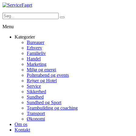
Menu
Kategorier
Bureauer
Erhverv
Familieliv
Handel
Marketing
Miljø og energi
Polterabend og events
Rejser og Hotel
Service
Sikkerhed
Sundhed
Sundhed og Sport
Teambuilding og coaching
Transport
Økonomi
Om os
Kontakt