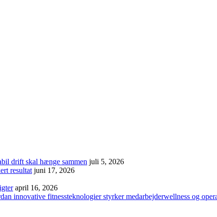
abil drift skal hænge sammen
juli 5, 2026
rt resultat
juni 17, 2026
igter
april 16, 2026
dan innovative fitnessteknologier styrker medarbejderwellness og oper