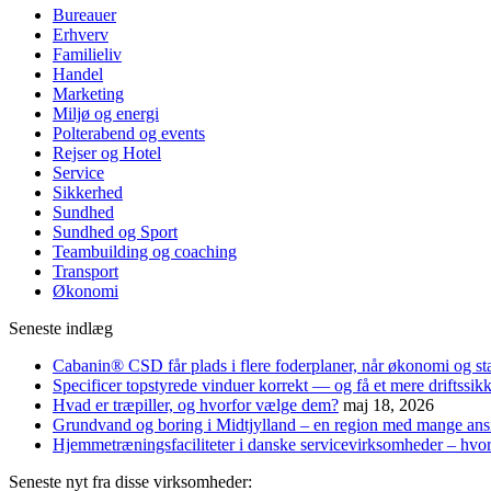
Bureauer
Erhverv
Familieliv
Handel
Marketing
Miljø og energi
Polterabend og events
Rejser og Hotel
Service
Sikkerhed
Sundhed
Sundhed og Sport
Teambuilding og coaching
Transport
Økonomi
Seneste indlæg
Cabanin® CSD får plads i flere foderplaner, når økonomi og st
Specificer topstyrede vinduer korrekt — og få et mere driftssikke
Hvad er træpiller, og hvorfor vælge dem?
maj 18, 2026
Grundvand og boring i Midtjylland – en region med mange ans
Hjemmetræningsfaciliteter i danske servicevirksomheder – hvor
Seneste nyt fra disse virksomheder: