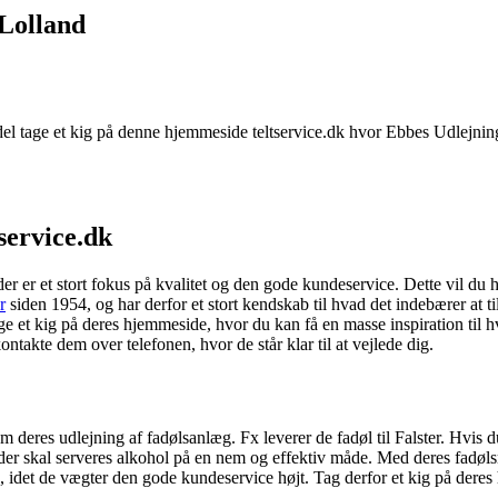
 Lolland
 fordel tage et kig på denne hjemmeside teltservice.dk hvor Ebbes Udlejning
tservice.dk
r er et stort fokus på kvalitet og den gode kundeservice. Dette vil du
r
siden 1954, og har derfor et stort kendskab til hvad det indebærer at til
ge et kig på deres hjemmeside, hvor du kan få en masse inspiration til 
kontakte dem over telefonen, hvor de står klar til at vejlede dig.
deres udlejning af fadølsanlæg. Fx leverer de fadøl til Falster. Hvis 
 der skal serveres alkohol på en nem og effektiv måde. Med deres fadølsmu
, idet de vægter den gode kundeservice højt. Tag derfor et kig på dere