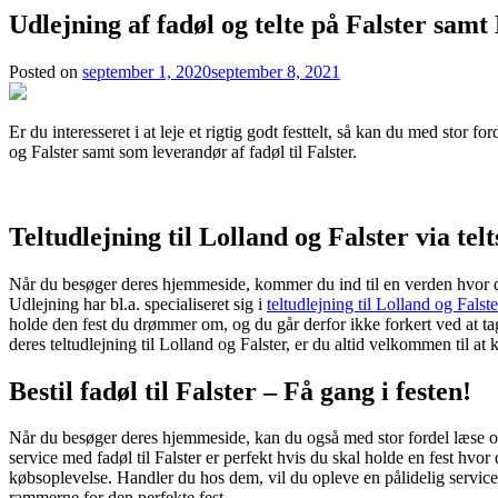
Udlejning af fadøl og telte på Falster samt
Posted on
september 1, 2020
september 8, 2021
Er du interesseret i at leje et rigtig godt festtelt, så kan du med stor
og Falster samt som leverandør af fadøl til Falster.
Teltudlejning til Lolland og Falster via tel
Når du besøger deres hjemmeside, kommer du ind til en verden hvor de
Udlejning har bl.a. specialiseret sig i
teltudlejning til Lolland og Falste
holde den fest du drømmer om, og du går derfor ikke forkert ved at ta
deres teltudlejning til Lolland og Falster, er du altid velkommen til at 
Bestil fadøl til Falster – Få gang i festen!
Når du besøger deres hjemmeside, kan du også med stor fordel læse om 
service med fadøl til Falster er perfekt hvis du skal holde en fest hvor
købsoplevelse. Handler du hos dem, vil du opleve en pålidelig service
rammerne for den perfekte fest.