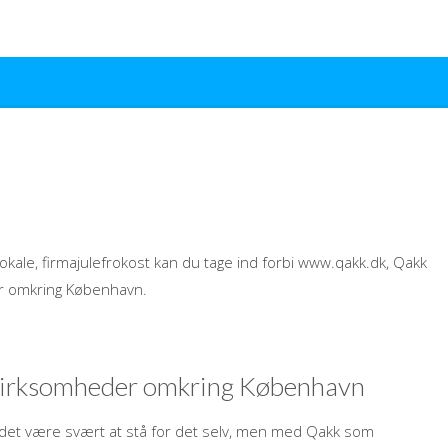
tlokale, firmajulefrokost kan du tage ind forbi www.qakk.dk, Qakk
er omkring København.
r virksomheder omkring København
 det være svært at stå for det selv, men med Qakk som