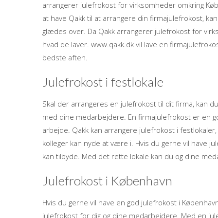
arrangerer julefrokost for virksomheder omkring Køben
at have Qakk til at arrangere din firmajulefrokost, ka
glædes over. Da Qakk arrangerer julefrokost for vir
hvad de laver. www.qakk.dk vil lave en firmajulefrokost
bedste aften.
Julefrokost i festlokale
Skal der arrangeres en julefrokost til dit firma, kan
med dine medarbejdere. En firmajulefrokost er en g
arbejde. Qakk kan arrangere julefrokost i festlokaler,
kolleger kan nyde at være i. Hvis du gerne vil have ju
kan tilbyde. Med det rette lokale kan du og dine meda
Julefrokost i København
Hvis du gerne vil have en god julefrokost i Københa
julefrokost for dig og dine medarbejdere. Med en jule