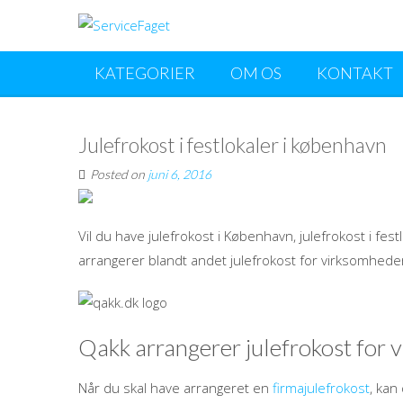
KATEGORIER
OM OS
KONTAKT
Julefrokost i festlokaler i københavn
Posted on
juni 6, 2016
Vil du have julefrokost i København, julefrokost i fes
arrangerer blandt andet julefrokost for virksomhed
Qakk arrangerer julefrokost fo
Når du skal have arrangeret en
firmajulefrokost
, kan