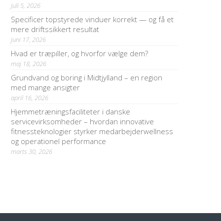
juli 5, 2026
Specificer topstyrede vinduer korrekt — og få et
mere driftssikkert resultat
juni 17, 2026
Hvad er træpiller, og hvorfor vælge dem?
maj 18, 2026
Grundvand og boring i Midtjylland – en region
med mange ansigter
april 16, 2026
Hjemmetræningsfaciliteter i danske
servicevirksomheder – hvordan innovative
fitnessteknologier styrker medarbejderwellness
og operationel performance
marts 30, 2026