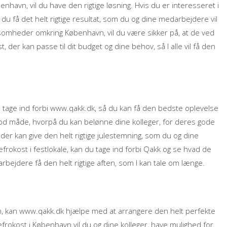
havn, vil du have den rigtige løsning. Hvis du er interesseret i
n du få det helt rigtige resultat, som du og dine medarbejdere vil
ksomheder omkring København, vil du være sikker på, at de ved
, der kan passe til dit budget og dine behov, så I alle vil få den
 du tage ind forbi www.qakk.dk, så du kan få den bedste oplevelse
od måde, hvorpå du kan belønne dine kolleger, for deres gode
 der kan give den helt rigtige julestemning, som du og dine
lefrokost i festlokale, kan du tage ind forbi Qakk og se hvad de
rbejdere få den helt rigtige aften, som I kan tale om længe.
vn, kan www.qakk.dk hjælpe med at arrangere den helt perfekte
frokost i København vil du og dine kolleger, have mulighed for