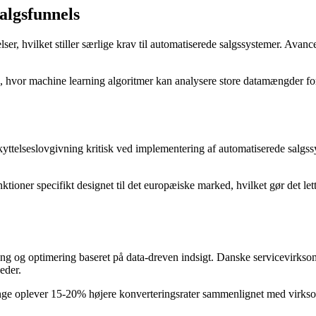
algsfunnels
lser, hvilket stiller særlige krav til automatiserede salgssystemer. Ava
ing, hvor machine learning algoritmer kan analysere store datamængder for
ttelseslovgivning kritisk ved implementering af automatiserede salgs
tioner specifikt designet til det europæiske marked, hvilket gør det le
ng og optimering baseret på data-dreven indsigt. Danske servicevirksom
eder.
nge oplever 15-20% højere konverteringsrater sammenlignet med virksomhe