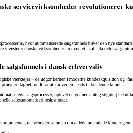
nske servicevirksomheder revolutionerer ku
sprocesserne, hvor automatiserede salgsfunnels bliver den nye standard
e investerer danske virksomheder nu massivt i sofistikerede salgsauto
e salgsfunnels i dansk erhvervsliv
logiske værktøjer – de udgør kernen i moderne kundeakquisition og -fa
 arbejder døgnet rundt for at konvertere leads til betalende kunder.
omatiserede salgsprocesser, oplevet en gennemsnitlig stigning i lead-
onelle salgsautomatiseringsløsninger.
de komponenter, der arbejder sammen om at lede potentielle kunder genn
under