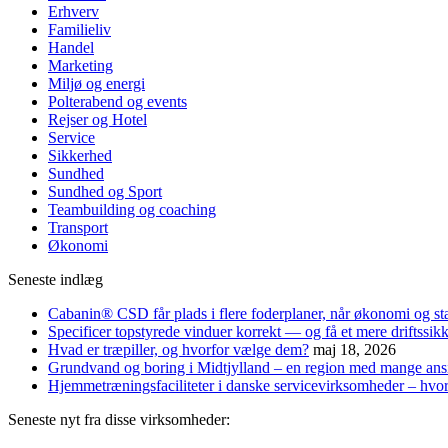
Erhverv
Familieliv
Handel
Marketing
Miljø og energi
Polterabend og events
Rejser og Hotel
Service
Sikkerhed
Sundhed
Sundhed og Sport
Teambuilding og coaching
Transport
Økonomi
Seneste indlæg
Cabanin® CSD får plads i flere foderplaner, når økonomi og st
Specificer topstyrede vinduer korrekt — og få et mere driftssikke
Hvad er træpiller, og hvorfor vælge dem?
maj 18, 2026
Grundvand og boring i Midtjylland – en region med mange ans
Hjemmetræningsfaciliteter i danske servicevirksomheder – hvor
Seneste nyt fra disse virksomheder: