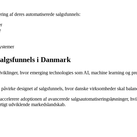
ing af deres automatiserede salgsfunnels:
er
e
systemer
salgsfunnels i Danmark
iklinger, hvor emerging technologies som AI, machine learning og pred
var påvirke designet af salgsfunnels, hvor danske virksomheder skal b
 accelerere adoptionen af avancerede salgsautomatiseringsløsninger, hvilk
urtigt udviklende markedslandskab.