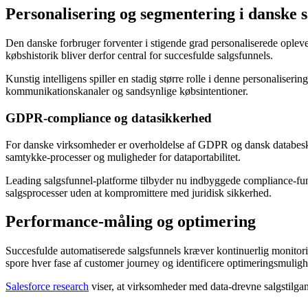
Personalisering og segmentering i danske s
Den danske forbruger forventer i stigende grad personaliserede opleve
købshistorik bliver derfor central for succesfulde salgsfunnels.
Kunstig intelligens spiller en stadig større rolle i denne personaliser
kommunikationskanaler og sandsynlige købsintentioner.
GDPR-compliance og datasikkerhed
For danske virksomheder er overholdelse af GDPR og dansk databesky
samtykke-processer og muligheder for dataportabilitet.
Leading salgsfunnel-platforme tilbyder nu indbyggede compliance-funk
salgsprocesser uden at kompromittere med juridisk sikkerhed.
Performance-måling og optimering
Succesfulde automatiserede salgsfunnels kræver kontinuerlig monitori
spore hver fase af customer journey og identificere optimeringsmuligh
Salesforce research
viser, at virksomheder med data-drevne salgstilga