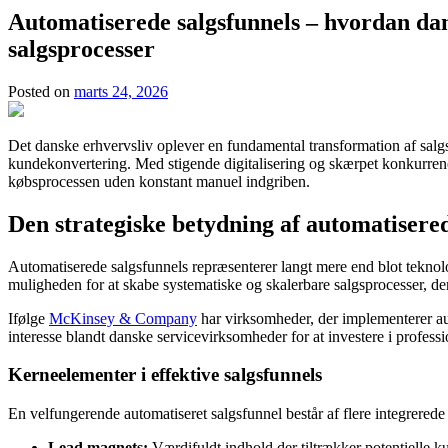
Automatiserede salgsfunnels – hvordan da
salgsprocesser
Posted on
marts 24, 2026
Det danske erhvervsliv oplever en fundamental transformation af salg
kundekonvertering. Med stigende digitalisering og skærpet konkurrenc
købsprocessen uden konstant manuel indgriben.
Den strategiske betydning af automatisered
Automatiserede salgsfunnels repræsenterer langt mere end blot tekno
muligheden for at skabe systematiske og skalerbare salgsprocesser, der
Ifølge
McKinsey & Company
har virksomheder, der implementerer aut
interesse blandt danske servicevirksomheder for at investere i professi
Kerneelementer i effektive salgsfunnels
En velfungerende automatiseret salgsfunnel består af flere integrere
Lead magnets:
Værdifuldt indhold der tiltrækker potentielle k