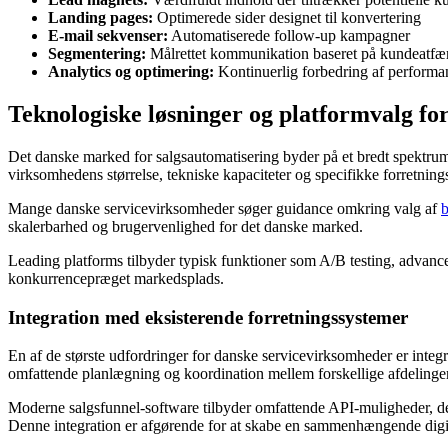
Landing pages:
Optimerede sider designet til konvertering
E-mail sekvenser:
Automatiserede follow-up kampagner
Segmentering:
Målrettet kommunikation baseret på kundeatfæ
Analytics og optimering:
Kontinuerlig forbedring af performa
Teknologiske løsninger og platformvalg f
Det danske marked for salgsautomatisering byder på et bredt spektrum 
virksomhedens størrelse, tekniske kapaciteter og specifikke forretnin
Mange danske servicevirksomheder søger guidance omkring valg af
b
skalerbarhed og brugervenlighed for det danske marked.
Leading platforms tilbyder typisk funktioner som A/B testing, advance
konkurrencepræget markedsplads.
Integration med eksisterende forretningssystemer
En af de største udfordringer for danske servicevirksomheder er integ
omfattende planlægning og koordination mellem forskellige afdelinger
Moderne salgsfunnel-software tilbyder omfattende API-muligheder, 
Denne integration er afgørende for at skabe en sammenhængende digita