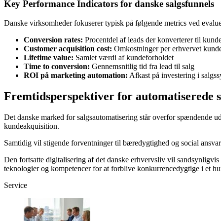
Key Performance Indicators for danske salgsfunnels
Danske virksomheder fokuserer typisk på følgende metrics ved evaluer
Conversion rates:
Procentdel af leads der konverterer til kund
Customer acquisition cost:
Omkostninger per erhvervet kund
Lifetime value:
Samlet værdi af kundeforholdet
Time to conversion:
Gennemsnitlig tid fra lead til salg
ROI på marketing automation:
Afkast på investering i salgs
Fremtidsperspektiver for automatiserede 
Det danske marked for salgsautomatisering står overfor spændende udv
kundeakquisition.
Samtidig vil stigende forventninger til bæredygtighed og social ans
Den fortsatte digitalisering af det danske erhvervsliv vil sandsynligvis
teknologier og kompetencer for at forblive konkurrencedygtige i et h
Service