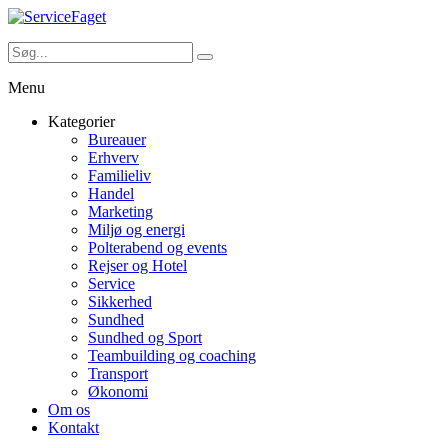
Menu
Kategorier
Bureauer
Erhverv
Familieliv
Handel
Marketing
Miljø og energi
Polterabend og events
Rejser og Hotel
Service
Sikkerhed
Sundhed
Sundhed og Sport
Teambuilding og coaching
Transport
Økonomi
Om os
Kontakt