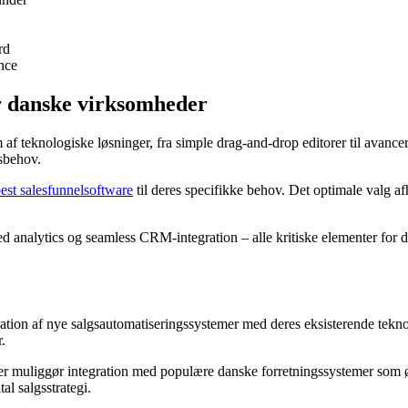
rd
nce
or danske virksomheder
af teknologiske løsninger, fra simple drag-and-drop editorer til avance
gsbehov.
est salesfunnelsoftware
til deres specifikke behov. Det optimale valg a
d analytics og seamless CRM-integration – alle kritiske elementer for d
ration af nye salgsautomatiseringssystemer med deres eksisterende tekn
.
der muliggør integration med populære danske forretningssystemer so
l salgsstrategi.