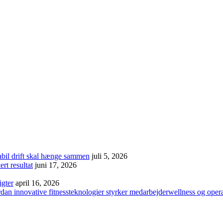
abil drift skal hænge sammen
juli 5, 2026
rt resultat
juni 17, 2026
igter
april 16, 2026
dan innovative fitnessteknologier styrker medarbejderwellness og oper